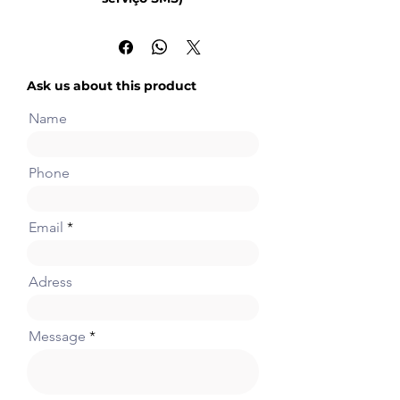
Pacote de serviço de
mensagens curtas 200, usado
no iMonitor.
Os serviços de IoT do iMonitor
Ask us about this product
podem monitorar dados de forma
instantânea e segura em diversos
Name
dispositivos espalhados pelo
mundo. Independentemente da
complexidade dos dados, eles
Phone
podem ser listados de forma clara
por meio da plataforma de
monitoramento simples e
Email
intuitiva do navegador,
oferecendo controle onde quer
que você esteja.
Adress
Manutenção de software
Suporte à manutenção remota
Message
através do Fvdesigner
e o software Winproladder.
Acesso a dados
Monitore e defina o status ou os