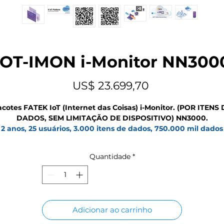
IOT-IMON i-Monitor NN300
Preço
US$ 23.699,70
cotes FATEK IoT (Internet das Coisas) i-Monitor. (POR ITENS
DADOS, SEM LIMITAÇÃO DE DISPOSITIVO) NN3000.
2 anos, 25 usuários, 3.000 itens de dados, 750.000 mil dados
históricos, 15.000 mil registros de alarme, servidor: Google /
Alibaba
Quantidade
*
Os serviços de IoT do iMonitor podem monitorar dados de form
instantânea e segura em diversos dispositivos espalhados pelo
mundo. Independentemente da complexidade dos dados, eles
podem ser listados de forma clara por meio da plataforma de
monitoramento simples e intuitiva do navegador, oferecendo
Adicionar ao carrinho
controle onde quer que você esteja.
Manutenção de software