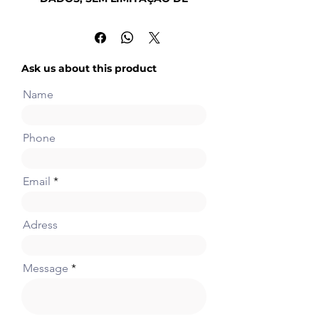
DISPOSITIVO) NN0700.
2 anos, 15 usuários, 700 itens de
dados, 175.000 mil dados
históricos, 3.500 mil registros de
Ask us about this product
alarme, servidor: Google /
Alibaba
Name
Os serviços de IoT do iMonitor
podem monitorar dados de forma
instantânea e segura em diversos
Phone
dispositivos espalhados pelo
mundo. Independentemente da
complexidade dos dados, eles
Email
podem ser listados de forma clara
por meio da plataforma de
monitoramento simples e
Adress
intuitiva do navegador,
oferecendo controle onde quer
Message
que você esteja.
Manutenção de software
Suporte à manutenção remota
através do Fvdesigner