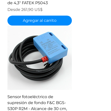
de 4,3" FATEK P5043
Precio de oferta
Desde
261,90 US$
Agregar al carrito
Sensor fotoeléctrico de
supresión de fondo F&C BGS-
S30P R2M - Alcance de 30 cm,