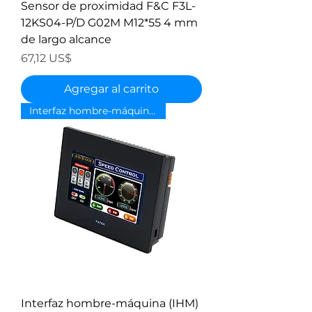
Sensor de proximidad F&C F3L-
12KS04-P/D G02M M12*55 4 mm
de largo alcance
Precio
67,12 US$
Agregar al carrito
Interfaz hombre-máquina de 4,3"
Interfaz hombre-máquina (IHM)