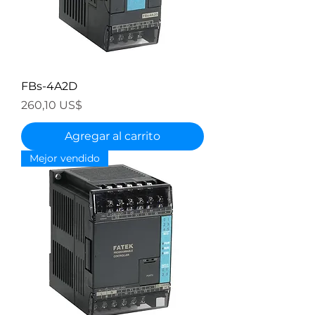
FBs-4A2D
Precio
260,10 US$
Agregar al carrito
Mejor vendido