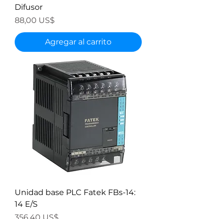
Difusor
Precio
88,00 US$
Agregar al carrito
Unidad base PLC Fatek FBs-14:
14 E/S
Precio
356,40 US$