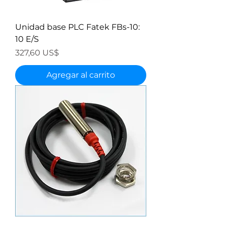
Unidad base PLC Fatek FBs-10:
10 E/S
Precio
327,60 US$
Agregar al carrito