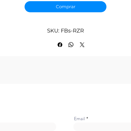
Frequência de excitação do resolver – 10 KHz
Comprar
Interface do sistema – comunicação serial RS485
Taxa de atualização de dados - Cerca de 600 Hz
Porta de aplicação PLC – porta2 ou porta4
Interface do programa – Interrupção ou varredura, executa o
SKU: FBs-RZR
Subrotina de interrupção HSCI0 se o modo de interrupção esti
habilitado.
Capacidade de instalação – Um módulo RZR por PLC
sistema
Indicador - LED de alimentação de 5 V
Consumo interno de energia - 5 V, 100 mA
Temperatura de operação - 0 ~ 60 ℃
Temperatura de armazenamento - -20 ~ 80 ℃
Tamanho - 40 (L) x 90 (A) x 80 (P) mm
Email