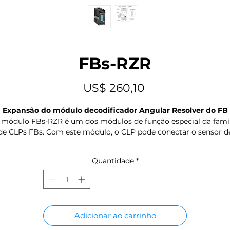
FBs-RZR
Preço
US$ 260,10
Expansão do módulo decodificador Angular Resolver do FB
 módulo FBs-RZR é um dos módulos de função especial da famíl
de CLPs FBs. Com este módulo, o CLP pode conectar o sensor d
solução angular. Graças ao chip de processamento de sinal den
deste módulo, o sinal de ângulo do eixo do resolver pode ser
Quantidade
*
derivado em formato digital. Ao contrário do codificador óptic
tradicional, o resolver pode suportar altas temperaturas, como
impactos, óleo e poeira. Por esse motivo, pode ser utilizado em
ambientes de trabalho severos. Por exemplo, a prensa, conhecid
por seu alto impacto durante a operação, é uma aplicação típic
Adicionar ao carrinho
para resolver.
Resolução de ângulo – 1 parte de 1440 (0,25 grau)